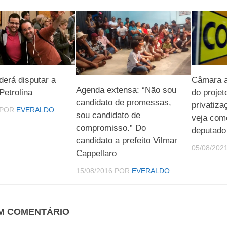
derá disputar a
Câmara a
Agenda extensa: “Não sou
 Petrolina
do projet
candidato de promessas,
privatiza
POR
EVERALDO
sou candidato de
veja com
compromisso.” Do
deputado
candidato a prefeito Vilmar
05/08/202
Cappellaro
15/08/2016
POR
EVERALDO
UM COMENTÁRIO