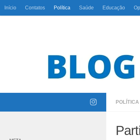
Início
Contatos
Política
Saúde
Educação
Op
Skip to content
Informação com responsabilidade e coerência
POLÍTICA
Part