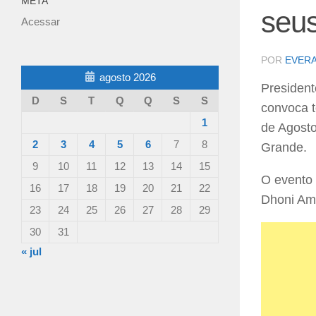
META
seus
Acessar
POR
EVER
agosto 2026
President
D
S
T
Q
Q
S
S
convoca t
1
de Agosto
2
3
4
5
6
7
8
Grande.
9
10
11
12
13
14
15
O evento 
16
17
18
19
20
21
22
Dhoni Am
23
24
25
26
27
28
29
30
31
« jul