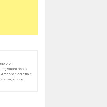
cano e em
 registrado sob o
 Amanda Scarpitta e
é informação com