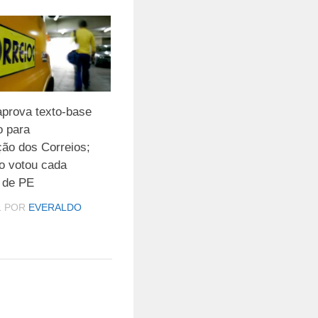
prova texto-base
o para
ção dos Correios;
o votou cada
 de PE
1
POR
EVERALDO