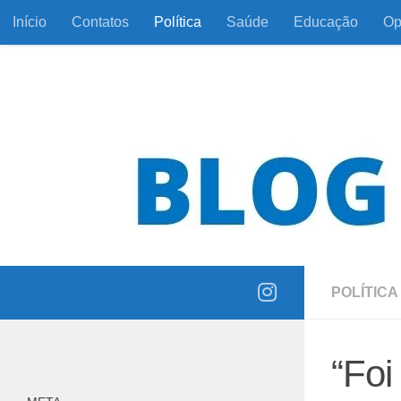
Início
Contatos
Política
Saúde
Educação
Op
Skip to content
Informação com responsabilidade e coerência
POLÍTICA
“Foi