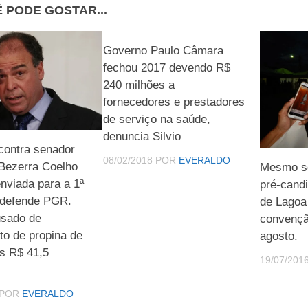
 PODE GOSTAR...
Governo Paulo Câmara
fechou 2017 devendo R$
240 milhões a
fornecedores e prestadores
de serviço na saúde,
denuncia Silvio
contra senador
08/02/2018
POR
EVERALDO
Bezerra Coelho
Mesmo se
nviada para a 1ª
pré-candi
, defende PGR.
de Lagoa
sado de
convençã
to de propina de
agosto.
s R$ 41,5
19/07/201
POR
EVERALDO