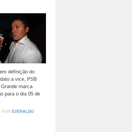
m definição do
dato a vice, PSB
 Grande marca
o para o dia 05 de
6
POR
EVERALDO