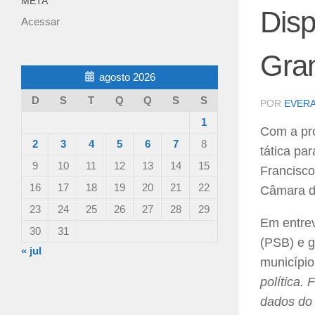
META
Disp
Acessar
Gra
agosto 2026
D
S
T
Q
Q
S
S
POR
EVER
1
Com a pro
2
3
4
5
6
7
8
tática pa
9
10
11
12
13
14
15
Francisco
16
17
18
19
20
21
22
Câmara de
23
24
25
26
27
28
29
Em entrev
30
31
(PSB) e g
« jul
município.
política.
dados do 