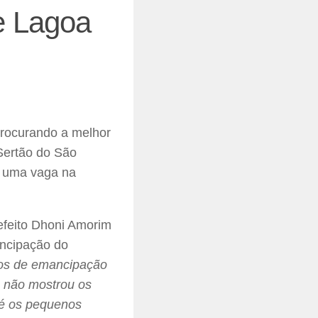
e Lagoa
procurando a melhor
 Sertão do São
r uma vaga na
refeito Dhoni Amorim
ancipação do
anos de emancipação
o não mostrou os
té os pequenos