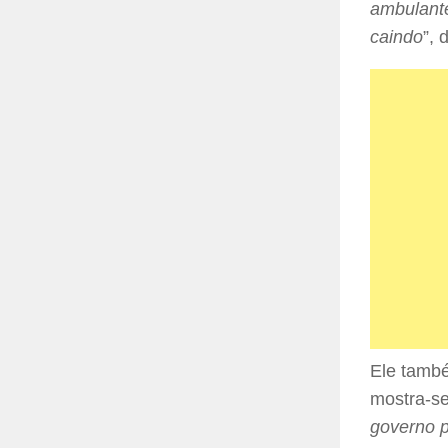
ambulant
caindo
”, 
Ele també
mostra-se
governo 