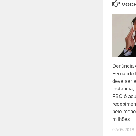
VOCÊ
Denúncia 
Fernando 
deve ser e
instância
FBC é acu
recebimen
pelo meno
milhões
07/05/2018