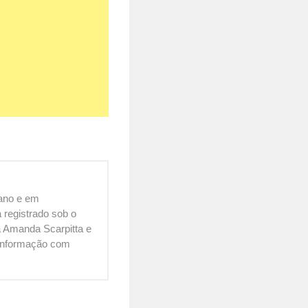
cano e em
 registrado sob o
 Amanda Scarpitta e
é informação com