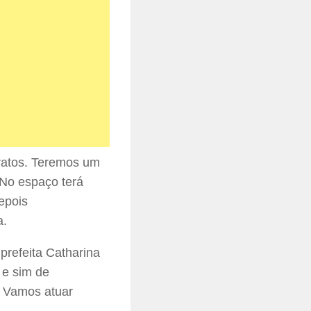
ratos. Teremos um
 No espaço terá
epois
a.
 prefeita Catharina
 e sim de
. Vamos atuar