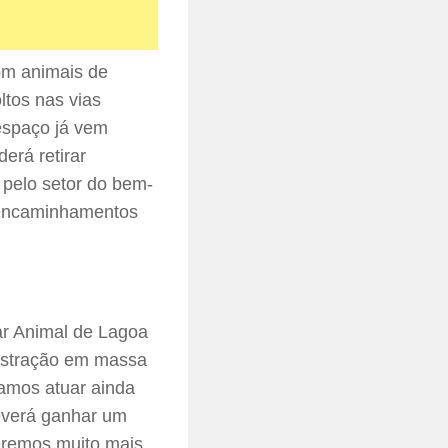
om animais de
ltos nas vias
 espaço já vem
erá retirar
pelo setor do bem-
s encaminhamentos
ar Animal de Lagoa
astração em massa
Vamos atuar ainda
everá ganhar um
teremos muito mais