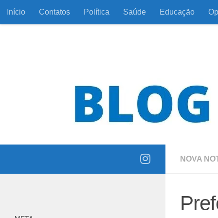
Início
Contatos
Política
Saúde
Educação
Op
Skip to content
Informação com responsabilidade e coerência
NOVA NOT
Pref