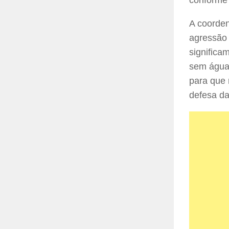
A coorde
agressão
significa
sem água 
para que 
defesa da