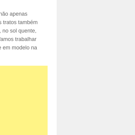
 não apenas
s tratos também
, no sol quente,
Vamos trabalhar
de em modelo na