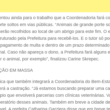
entou ainda para o trabalho que a Coordenadoria fará c
rte soltos em vias públicas. “Animais de grande porte so
serão recolhidos ao local de um abrigo para este fim. O
ruturado pela Prefeitura para recebê-los. E o tutor só pod
pagamento de multa e dentro de um prazo determinado 
mal. Caso não apareça o dono, a Prefeitura fará algun
 o animal, por exemplo”, finalizou Carine Skrepec.
ÇÃO EM MASSA
ica que também integrará a Coordenadoria do Bem-Est
erá a castração. “Já estamos buscando preparar uma c
pio que envolverá parcerias com clínicas veterinárias. 
peratório desses animais. Também em breve a cidade d
vel. A prefeita Catharina Garziera disse que em breve 