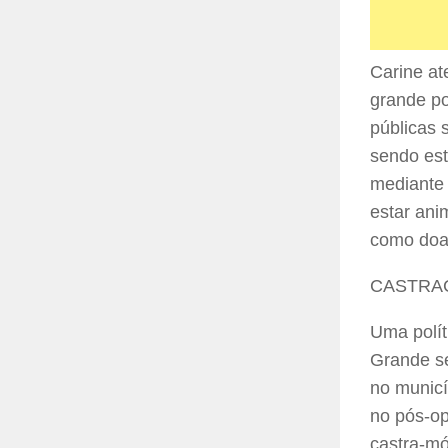
Carine at
grande po
públicas 
sendo est
mediante 
estar ani
como doar
CASTRA
Uma polít
Grande s
no municí
no pós-o
castra-mó