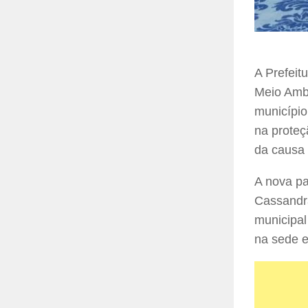
A Prefeit
Meio Ambi
município
na proteç
da causa 
A nova pa
Cassandra
municipal
na sede e