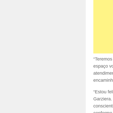
“Teremos 
espaço vo
atendimen
encaminha
“Estou fe
Garziera.
conscient
conforme 