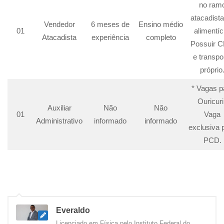
no ram
atacadista
Vendedor
6 meses de
Ensino médio
01
alimentíc
Atacadista
experiência
completo
Possuir 
e transpo
próprio
* Vagas p
Ouricuri
Auxiliar
Não
Não
01
Vaga
Administrativo
informado
informado
exclusiva 
PCD.
Everaldo
Licenciado em Física pelo Instituto Federal do