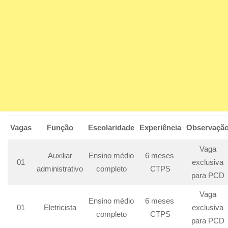
Vagas
Função
Escolaridade
Experiência
Observaçã
Vaga
Auxiliar
Ensino médio
6 meses
01
exclusiva
administrativo
completo
CTPS
para PCD
Vaga
Ensino médio
6 meses
01
Eletricista
exclusiva
completo
CTPS
para PCD