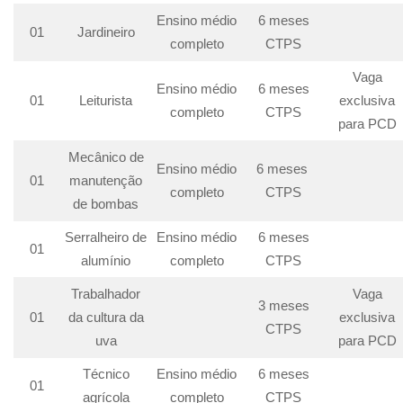
Ensino médio
6 meses
01
Jardineiro
completo
CTPS
Vaga
Ensino médio
6 meses
01
Leiturista
exclusiva
completo
CTPS
para PCD
Mecânico de
Ensino médio
6 meses
01
manutenção
completo
CTPS
de bombas
Serralheiro de
Ensino médio
6 meses
01
alumínio
completo
CTPS
Trabalhador
Vaga
3 meses
01
da cultura da
exclusiva
CTPS
uva
para PCD
Técnico
Ensino médio
6 meses
01
agrícola
completo
CTPS