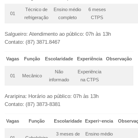
Técnico de
Ensino médio
6 meses
01
refrigeração
completo
CTPS
Salgueiro: Atendimento ao público: 07h às 13h
Contato: (87) 3871.8467
Vagas
Função
Escolaridade
Experiência
Observação
Não
Experiência
01
Mecânico
informado
na CTPS
Araripina: Horário ao público: 07h às 13h
Contato: (87) 3873-8381
Vagas
Função
Escolaridade
Experi~encia
Observa
3 meses de
Ensino médio
01
Cabeleleiro