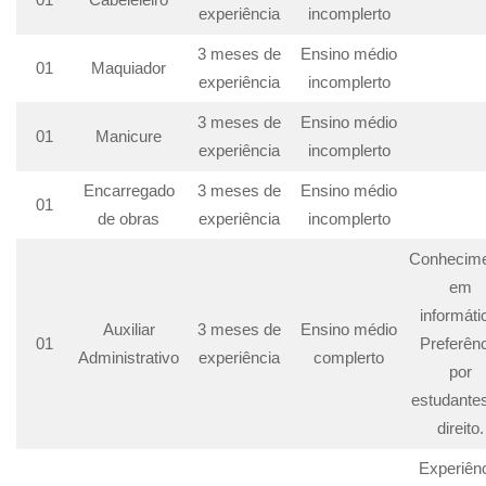
experiência
incomplerto
3 meses de
Ensino médio
01
Maquiador
experiência
incomplerto
3 meses de
Ensino médio
01
Manicure
experiência
incomplerto
Encarregado
3 meses de
Ensino médio
01
de obras
experiência
incomplerto
Conhecim
em
informáti
Auxiliar
3 meses de
Ensino médio
01
Preferên
Administrativo
experiência
complerto
por
estudante
direito.
Experiên