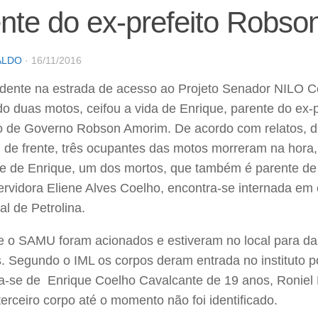
nte do ex-prefeito Robs
ALDO
·
16/11/2016
dente na estrada de acesso ao Projeto Senador NILO C
o duas motos, ceifou a vida de Enrique, parente do ex-pr
o de Governo Robson Amorim. De acordo com relatos, 
de frente, três ocupantes das motos morreram na hora, 
e de Enrique, um dos mortos, que também é parente d
ervidora Eliene Alves Coelho, encontra-se internada em
al de Petrolina.
 e o SAMU foram acionados e estiveram no local para dar
s. Segundo o IML os corpos deram entrada no instituto p
ata-se de Enrique Coelho Cavalcante de 19 anos, Roniel 
terceiro corpo até o momento não foi identificado.