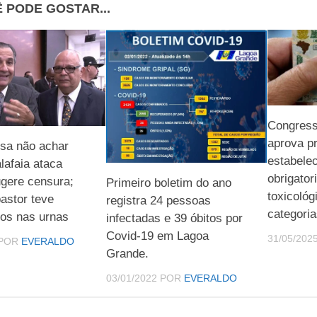
 PODE GOSTAR...
Congress
aprova pr
sa não achar
estabele
lafaia ataca
obrigato
ugere censura;
Primeiro boletim do ano
toxicológ
astor teve
registra 24 pessoas
categori
tos nas urnas
infectadas e 39 óbitos por
Covid-19 em Lagoa
31/05/202
POR
EVERALDO
Grande.
03/01/2022
POR
EVERALDO