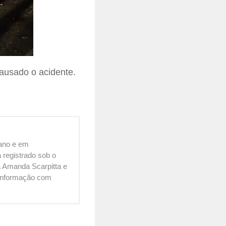
ausado o acidente.
cano e em
 registrado sob o
 Amanda Scarpitta e
é informação com