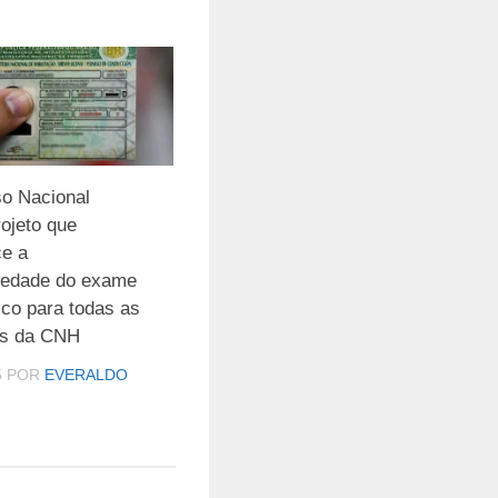
o Nacional
ojeto que
ce a
riedade do exame
ico para todas as
as da CNH
5
POR
EVERALDO