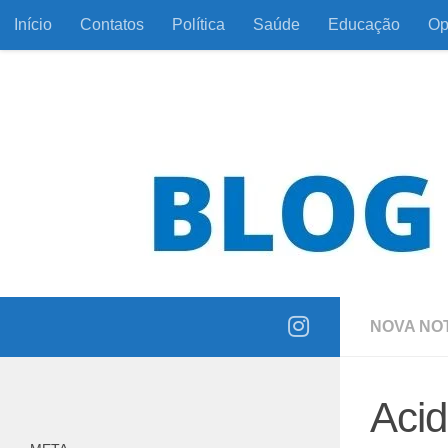
Início
Contatos
Política
Saúde
Educação
Op
Skip to content
Informação com responsabilidade e coerência
NOVA NOT
Acid