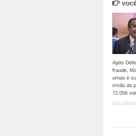
VOCÊ
Após Defe
fraude, Ma
urnas e s
irmão do p
72.056 vo
11/11/2022