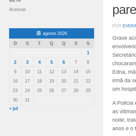
META
pare
Acessar
POR
EVER
agosto 2026
Grave aci
D
S
T
Q
Q
S
S
envolvend
1
Secretári
2
3
4
5
6
7
8
chocaram 
9
10
11
12
13
14
15
Edna, mã
irmã da s
16
17
18
19
20
21
22
um hospit
23
24
25
26
27
28
29
30
31
A Policia
« jul
as vitima
noite, tr
anos e o 