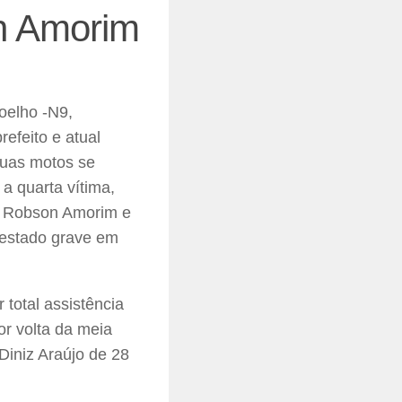
on Amorim
oelho -N9,
efeito e atual
duas motos se
a quarta vítima,
e Robson Amorim e
 estado grave em
 total assistência
or volta da meia
Diniz Araújo de 28