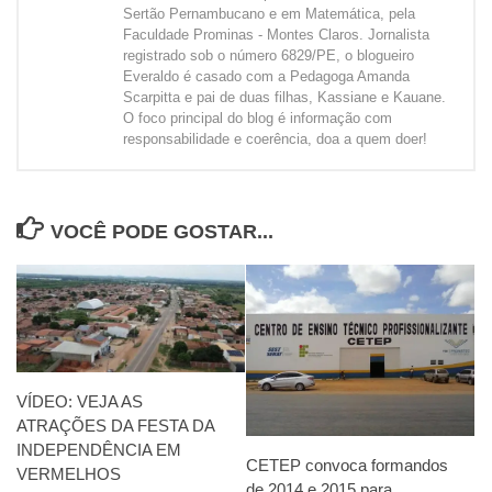
Sertão Pernambucano e em Matemática, pela
Faculdade Prominas - Montes Claros. Jornalista
registrado sob o número 6829/PE, o blogueiro
Everaldo é casado com a Pedagoga Amanda
Scarpitta e pai de duas filhas, Kassiane e Kauane.
O foco principal do blog é informação com
responsabilidade e coerência, doa a quem doer!
VOCÊ PODE GOSTAR...
VÍDEO: VEJA AS
ATRAÇÕES DA FESTA DA
INDEPENDÊNCIA EM
CETEP convoca formandos
VERMELHOS
de 2014 e 2015 para