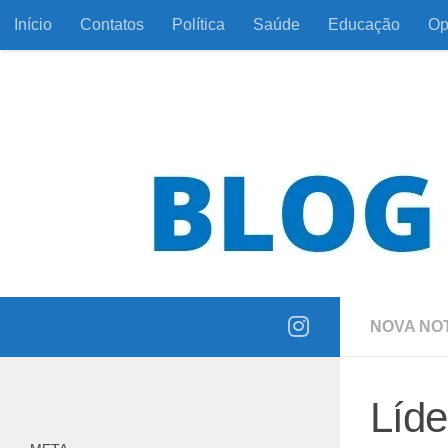
Início
Contatos
Política
Saúde
Educação
Op
Skip to content
Informação com responsabilidade e coerência
NOVA NOT
Líde