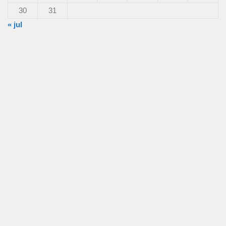
30
31
« jul