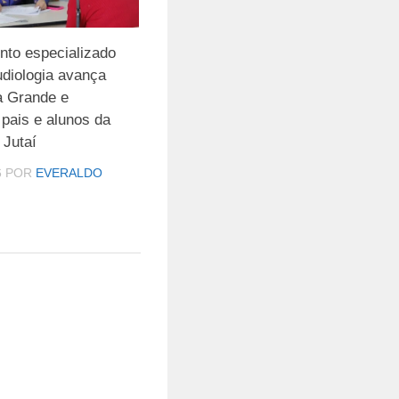
nto especializado
udiologia avança
 Grande e
 pais e alunos da
 Jutaí
6
POR
EVERALDO