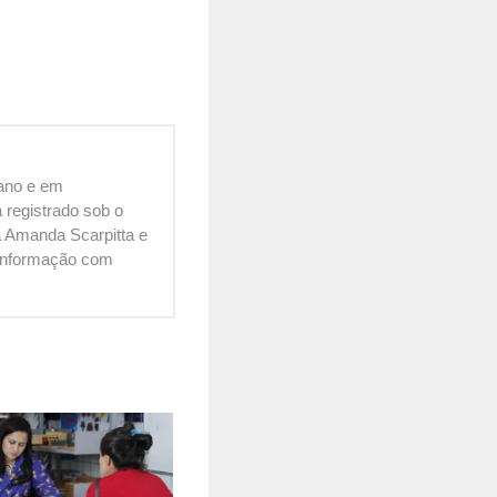
cano e em
 registrado sob o
 Amanda Scarpitta e
é informação com