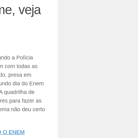
e, veja
ndo a Polícia
am com todas as
do, presa em
egundo dia do Enem
 A quadrilha de
res para fazer as
uema não deu certo
O O ENEM