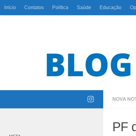
Início
Contatos
Política
Saúde
Educação
Op
Skip to content
Informação com responsabilidade e coerência
NOVA NOT
PF d