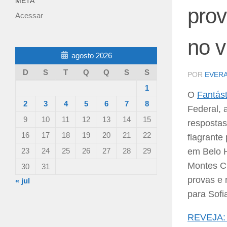
META
prov
Acessar
no v
agosto 2026
D
S
T
Q
Q
S
S
POR
EVER
1
O
Fantást
2
3
4
5
6
7
8
Federal, 
9
10
11
12
13
14
15
respostas
16
17
18
19
20
21
22
flagrante
23
24
25
26
27
28
29
em Belo H
Montes Cl
30
31
provas e 
« jul
para Sofi
REVEJA: