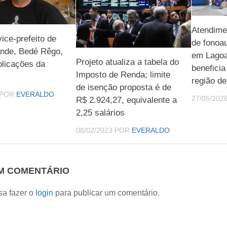
Atendime
ice-prefeito de
de fonoa
nde, Bedé Rêgo,
em Lagoa
Projeto atualiza a tabela do
licações da
beneficia
Imposto de Renda; limite
região de
de isenção proposta é de
POR
EVERALDO
27/05/202
R$ 2.924,27, equivalente a
2,25 salários
08/02/2023
POR
EVERALDO
UM COMENTÁRIO
sa fazer o
login
para publicar um comentário.