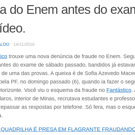
a do Enem antes do exam
ídeo.
ALDO
·
14/11/2016
ico
trouxe uma nova denúncia de fraude no Enem. Segu
antes do exame de sábado passado, bandidos já estav
 de uma das provas. A queixa é de Sofia Azevedo Mace
 pela PF, no domingo passado (6), quando ia fazer o s
orizonte. Você viu o esquema da fraude no
Fantástico
.
aros, interior de Minas, recrutava estudantes e professo
repassar as respostas por telefone. Só fera, mas o esq
a.
 QUADRILHA É PRESA EM FLAGRANTE FRAUDAND