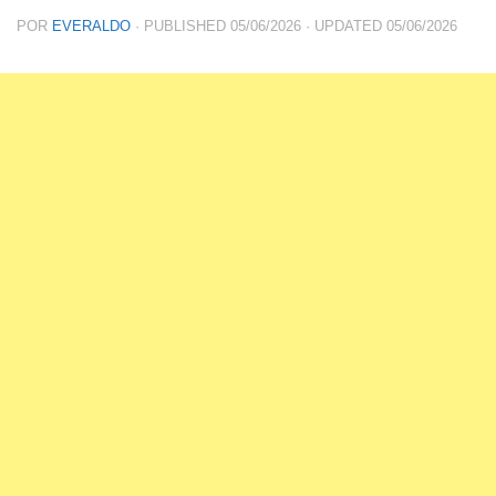
POR
EVERALDO
· PUBLISHED
05/06/2026
· UPDATED
05/06/2026