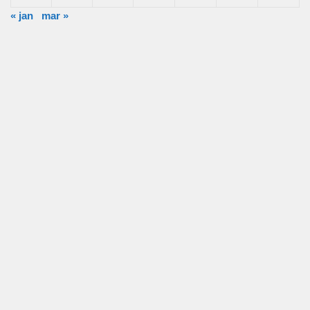
« jan
mar »