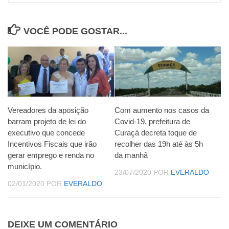
VOCÊ PODE GOSTAR...
Vereadores da aposição
Com aumento nos casos da
barram projeto de lei do
Covid-19, prefeitura de
executivo que concede
Curaçá decreta toque de
Incentivos Fiscais que irão
recolher das 19h até às 5h
gerar emprego e renda no
da manhã
município.
23/07/2020
POR
EVERALDO
02/01/2020
POR
EVERALDO
DEIXE UM COMENTÁRIO