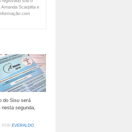
 registrado sob o
 Amanda Scarpitta e
é informação com
o do Sisu será
o nesta segunda,
7
POR
EVERALDO