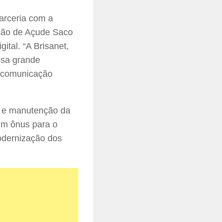
parceria com a
ação de Açude Saco
ital. “A Brisanet,
ssa grande
s comunicação
ão e manutenção da
um ônus para o
odernização dos