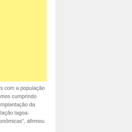
as com a população
tamos cumprindo
 implantação da
ulação lagoa-
conômicas”, afirmou