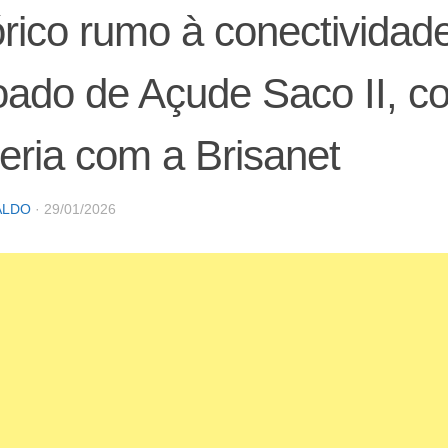
órico rumo à conectivida
ado de Açude Saco II, c
eria com a Brisanet
ALDO
·
29/01/2026