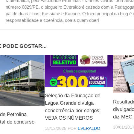
Matemática, pela Faculdade Prominas - Montes Claros. Jornalista
número 6829/PE, o blogueiro Everaldo é casado com a Pedagoga
pai de duas filhas, Kassiane e Kauane. O foco principal do blog 
responsabilidade e coerência, doa a quem doer!
 PODE GOSTAR...
Seleção da Educação de
Resultad
Lagoa Grande divulga
divulgad
concorrência por cargos;
 de Petrolina
diz MEC
VEJA OS NÚMEROS
dital de concurso
30/01/201
18/12/2025
POR
EVERALDO