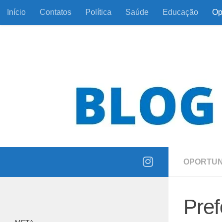
Início
Contatos
Política
Saúde
Educação
Op
Skip to content
Informação com responsabilidade e coerência
OPORTUN
Pref