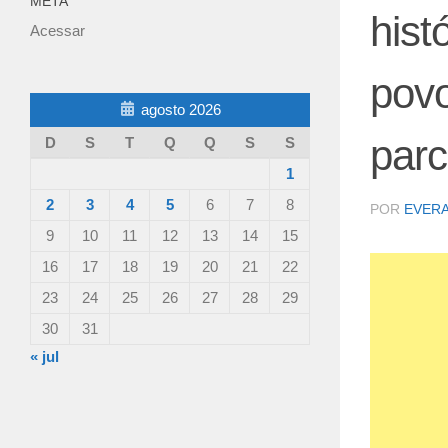
META
hist
Acessar
povo
agosto 2026
parc
D
S
T
Q
Q
S
S
1
2
3
4
5
6
7
8
POR
EVER
9
10
11
12
13
14
15
16
17
18
19
20
21
22
23
24
25
26
27
28
29
30
31
« jul