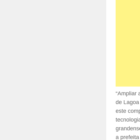
“Ampliar 
de Lagoa 
este comp
tecnologi
grandense
a prefeit