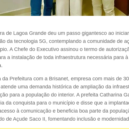
ura de Lagoa Grande deu um passo gigantesco ao inicia
ão da tecnologia 5G, contemplando a comunidade de açud
pio. A Chefe do Executivo assinou o termo de autorizaç
ara a instalação de toda infraestrutura necessária para
a.
a da Prefeitura com a Brisanet, empresa com mais de 30
atende uma demanda histórica de ampliação da infraest
ão para a população do interior. A prefeita Catharina G
ia da conquista para o município e disse que a implanta
acesso à comunicação e beneficia boa parte da populaç
o de Açude Saco II, fomentando inclusão e modernidad