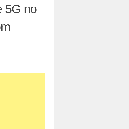
de 5G no
om