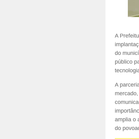
A Prefeit
implantaç
do municí
público p
tecnologi
A parceri
mercado, 
comunicaç
importânc
amplia o 
do povoad