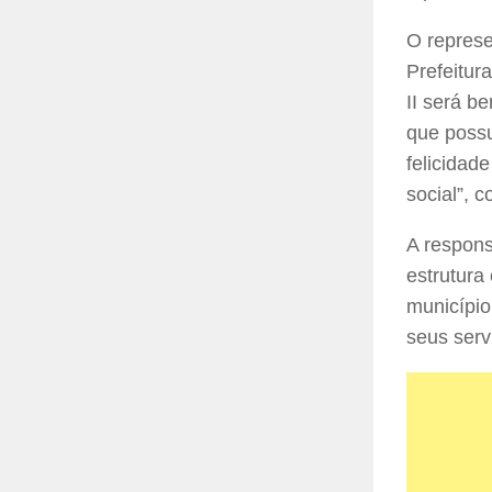
O represe
Prefeitur
II será b
que possu
felicidad
social”, 
A respons
estrutura
municípi
seus serv