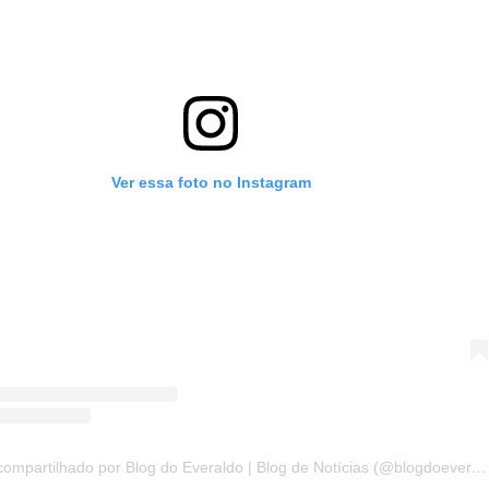
Ver essa foto no Instagram
Um post compartilhado por Blog do Everaldo | Blog de Notícias (@blogdoeveraldo)