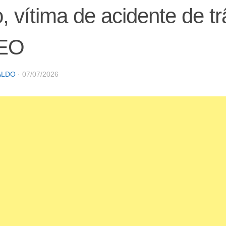
, vítima de acidente de tr
EO
ALDO
·
07/07/2026