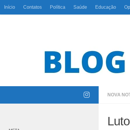
Início
Contatos
Política
Saúde
Educação
Op
Skip to content
Informação com responsabilidade e coerência
NOVA NOT
Luto