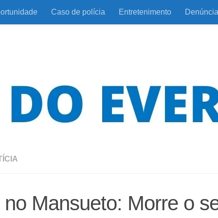
ortunidade
Caso de polícia
Entretenimento
Denúnci
ÍCIA
 no Mansueto: Morre o s