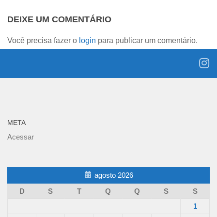
DEIXE UM COMENTÁRIO
Você precisa fazer o
login
para publicar um comentário.
META
Acessar
agosto 2026
D
S
T
Q
Q
S
S
1