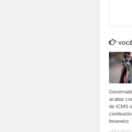
VOCÊ
Governad
acabar co
de ICMS s
combustíve
fevereiro
15/01/2022