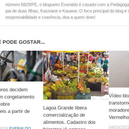
número 6829/PE, o blogueiro Everaldo é casado com a Pedagoga
pai de duas filhas, Kassiane e Kauane. O foco principal do blog 
responsabilidade e coerência, doa a quem doer!
 PODE GOSTAR...
ores decidem
Vídeo bl
m congelamento
transtorn
obre
Lagoa Grande libera
moradores
is a partir de
comercialização de
Vermelho
alimentos. Cadastro dos
04/03/202
POR
EVERALDO