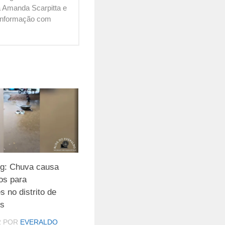
 Amanda Scarpitta e
é informação com
og: Chuva causa
os para
 no distrito de
s
2
POR
EVERALDO