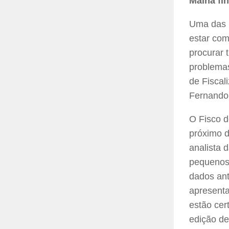
Malha fi
Uma das m
estar co
procurar 
problemas
de Fiscal
Fernando
O Fisco d
próximo di
analista 
pequenos 
dados ant
apresenta
estão cer
edição de