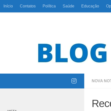
Início
Contatos
Política
Saúde
Educação
Op
Skip to content
Informação com responsabilidade e coerência
NOVA NOT
Rece