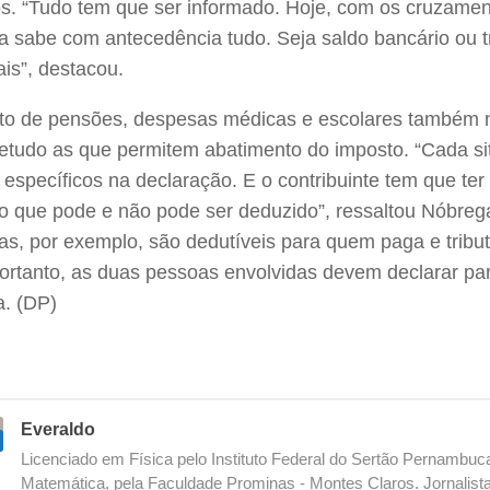
s. “Tudo tem que ser informado. Hoje, com os cruzamen
la sabe com antecedência tudo. Seja saldo bancário ou 
ais”, destacou.
o de pensões, despesas médicas e escolares também n
retudo as que permitem abatimento do imposto. “Cada 
 específicos na declaração. E o contribuinte tem que ter
o que pode e não pode ser deduzido”, ressaltou Nóbre
ias, por exemplo, são dedutíveis para quem paga e trib
ortanto, as duas pessoas envolvidas devem declarar par
a. (DP)
Everaldo
Licenciado em Física pelo Instituto Federal do Sertão Pernambu
Matemática, pela Faculdade Prominas - Montes Claros. Jornalista