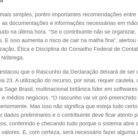
na
ais simples, porém importantes recomendações entre e
m as documentações e informações necessárias em mãos
tudo na última hora. “Se o contribuinte não se organizar,
. E isso aumenta o risco de cair na malha fina”, alertou 
ização, Ética e Disciplina do Conselho Federal de Conta
 Nóbrega.
estacou que o Rascunho da Declaração deixará de ser d
a 23. A utilização do recurso, por sinal, requer cautela,
da Sage Brasil, multinacional britânica líder em software
e médios negócios. “O rascunho vai vir pré-preenchido
eriormente. Mas isso não significa que esteja tudo certo
r dados preliminares e o contribuinte deve ficar atento p
tos, conferindo e checando tudo porque o sistema abre 
 valores. E, com certeza, será necessário fazer alguma 