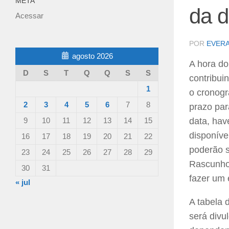
META
da d
Acessar
POR
EVER
agosto 2026
A hora do
D
S
T
Q
Q
S
S
contribui
1
o cronogr
2
3
4
5
6
7
8
prazo par
9
10
11
12
13
14
15
data, hav
disponível
16
17
18
19
20
21
22
poderão s
23
24
25
26
27
28
29
Rascunho 
30
31
fazer um 
« jul
A tabela 
será divu