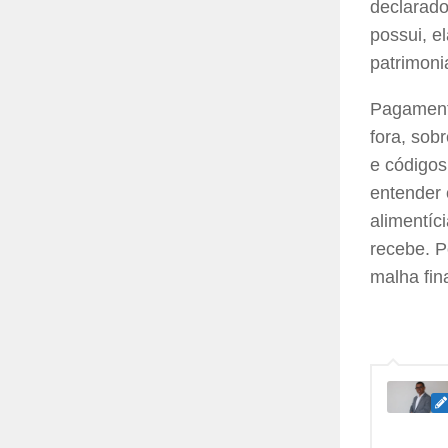
declarado
possui, e
patrimoni
Pagament
fora, sob
e códigos
entender 
alimentíc
recebe. P
malha fin