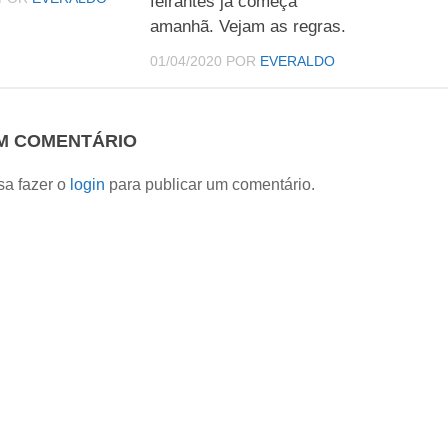
feirantes já começa
amanhã. Vejam as regras.
01/04/2020
POR
EVERALDO
UM COMENTÁRIO
sa fazer o
login
para publicar um comentário.