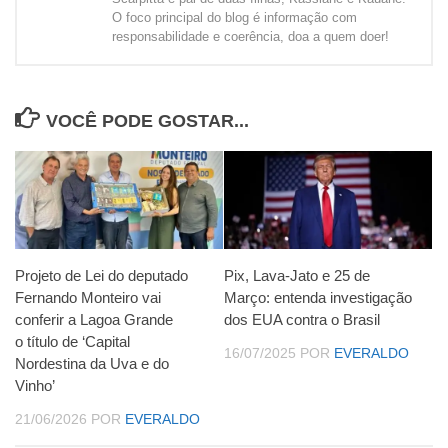
O foco principal do blog é informação com
responsabilidade e coerência, doa a quem doer!
VOCÊ PODE GOSTAR...
Projeto de Lei do deputado
Pix, Lava-Jato e 25 de
Fernando Monteiro vai
Março: entenda investigação
conferir a Lagoa Grande
dos EUA contra o Brasil
o título de ‘Capital
16/07/2025
POR
EVERALDO
Nordestina da Uva e do
Vinho’
21/06/2026
POR
EVERALDO