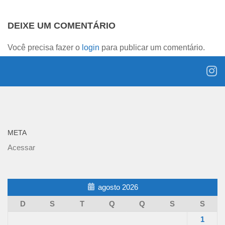
DEIXE UM COMENTÁRIO
Você precisa fazer o
login
para publicar um comentário.
META
Acessar
agosto 2026
D
S
T
Q
Q
S
S
1