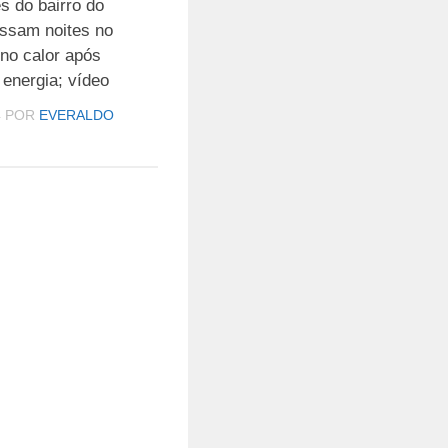
s do bairro do
ssam noites no
no calor após
energia; vídeo
4
POR
EVERALDO