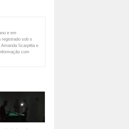
cano e em
 registrado sob o
 Amanda Scarpitta e
é informação com