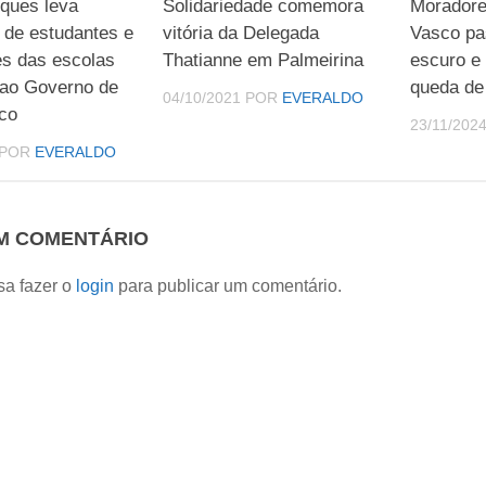
ques leva
Solidariedade comemora
Moradore
de estudantes e
vitória da Delegada
Vasco pa
es das escolas
Thatianne em Palmeirina
escuro e 
 ao Governo de
queda de 
04/10/2021
POR
EVERALDO
uco
23/11/202
POR
EVERALDO
UM COMENTÁRIO
sa fazer o
login
para publicar um comentário.