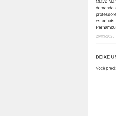
Olavo Mar
demandas 
professor
estaduais
Pernamb
26/03/2025
DEIXE 
Você preci