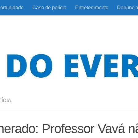
ortunidade
Caso de polícia
Entretenimento
Denúnci
ÍCIA
erado: Professor Vavá n