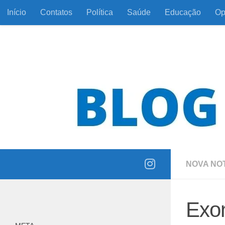
Início
Contatos
Política
Saúde
Educação
Op
Skip to content
Informação com responsabilidade e coerência
NOVA NOT
Exon