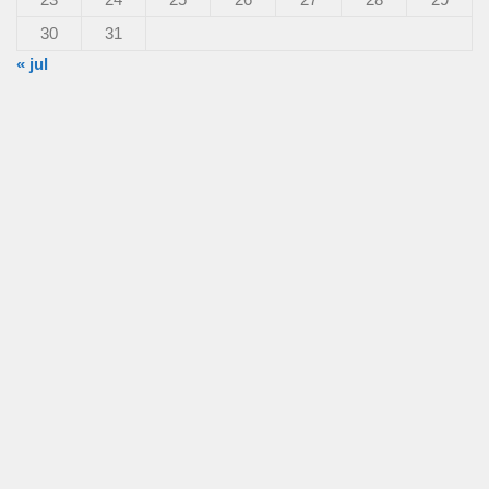
30
31
« jul