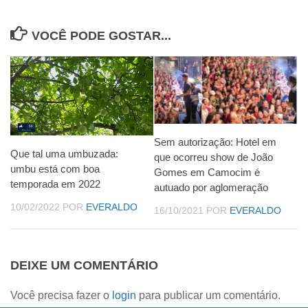
VOCÊ PODE GOSTAR...
Sem autorização: Hotel em
Que tal uma umbuzada:
que ocorreu show de João
umbu está com boa
Gomes em Camocim é
temporada em 2022
autuado por aglomeração
10/02/2022
POR
EVERALDO
16/10/2021
POR
EVERALDO
DEIXE UM COMENTÁRIO
Você precisa fazer o
login
para publicar um comentário.