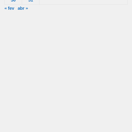
« fev
abr »