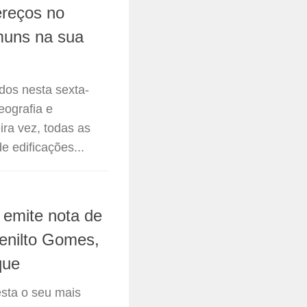
ereços no
omuns na sua
os nesta sexta-
Geografia e
ira vez, todas as
e edificações...
 emite nota de
Benilto Gomes,
que
sta o seu mais