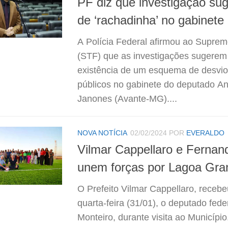
PF diz que investigação sug
de ‘rachadinha’ no gabinet
A Polícia Federal afirmou ao Suprem
(STF) que as investigações sugerem
existência de um esquema de desvio
públicos no gabinete do deputado A
Janones (Avante-MG)....
NOVA NOTÍCIA
02/02/2024
POR
EVERALDO
Vilmar Cappellaro e Fernan
unem forças por Lagoa Gr
O Prefeito Vilmar Cappellaro, recebe
quarta-feira (31/01), o deputado fed
Monteiro, durante visita ao Municípi