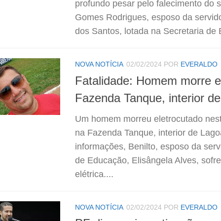
profundo pesar pelo falecimento do s
Gomes Rodrigues, esposo da servido
dos Santos, lotada na Secretaria de 
NOVA NOTÍCIA
02/02/2024
POR
EVERALDO
Fatalidade: Homem morre e
Fazenda Tanque, interior d
Um homem morreu eletrocutado nesta
na Fazenda Tanque, interior de Lag
informações, Benilto, esposo da serv
de Educação, Elisângela Alves, sof
elétrica....
NOVA NOTÍCIA
02/02/2024
POR
EVERALDO