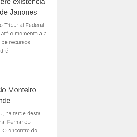
ere existência
e de Janones
o Tribunal Federal
 até o momento a a
 de recursos
ndré
do Monteiro
ande
u, na tarde desta
eral Fernando
o. O encontro do