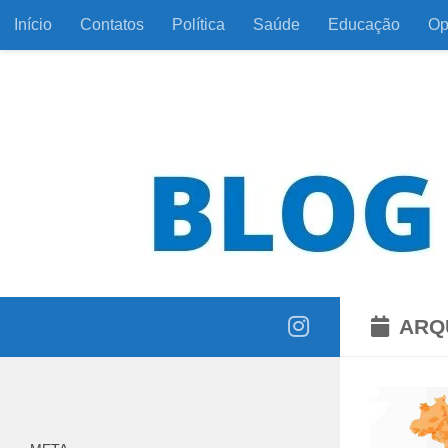
Início
Contatos
Política
Saúde
Educação
Op
Skip to content
Informação com responsabilidade e coerência
ARQ