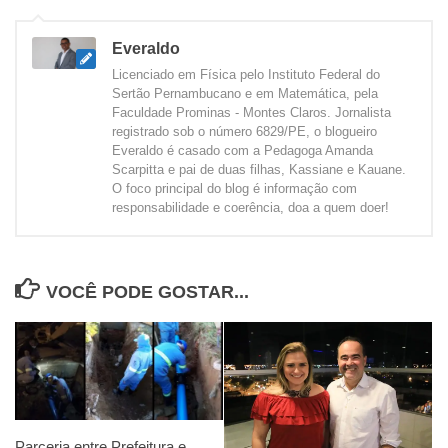
Everaldo
Licenciado em Física pelo Instituto Federal do
Sertão Pernambucano e em Matemática, pela
Faculdade Prominas - Montes Claros. Jornalista
registrado sob o número 6829/PE, o blogueiro
Everaldo é casado com a Pedagoga Amanda
Scarpitta e pai de duas filhas, Kassiane e Kauane.
O foco principal do blog é informação com
responsabilidade e coerência, doa a quem doer!
VOCÊ PODE GOSTAR...
Parceria entre Prefeitura e