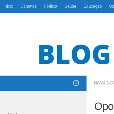
Início
Contatos
Política
Saúde
Educação
Op
Skip to content
Informação com responsabilidade e coerência
NOVA NOT
Opo