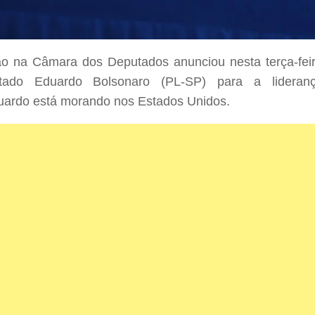
ão na Câmara dos Deputados anunciou nesta terça-fei
tado Eduardo Bolsonaro (PL-SP) para a lideran
uardo está morando nos Estados Unidos.