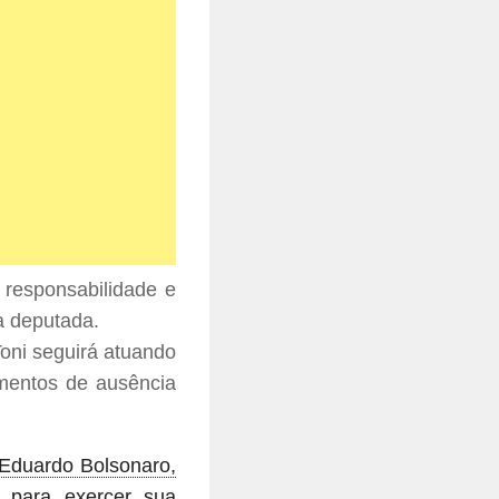
 responsabilidade e
a deputada.
Toni seguirá atuando
omentos de ausência
r Eduardo Bolsonaro,
 para exercer sua