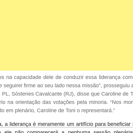
s na capacidade dele de conduzir essa liderança com
 seguirei firme ao seu lado nessa missão”, prosseguiu 
o PL, Sóstenes Cavalcante (RJ), disse que Caroline de 
rio na orientação das votações pela minoria. “Nos m
o em plenário, Caroline de Toni o representará.”
a, a liderança é meramente um artifício para beneficia
 ele não comparecerá a nenhuma sessão plenária