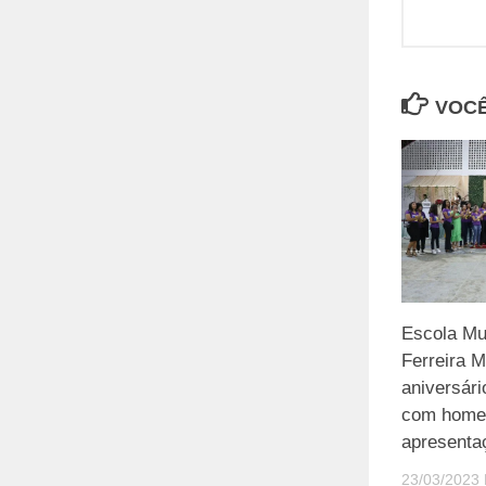
VOCÊ
Escola Mun
Ferreira M
aniversári
com home
apresenta
23/03/2023