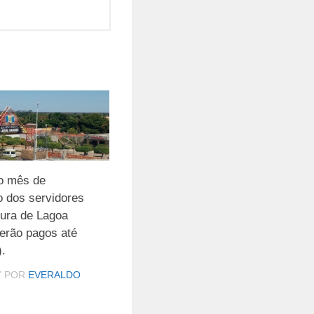
do mês de
 dos servidores
tura de Lagoa
erão pagos até
).
7
POR
EVERALDO