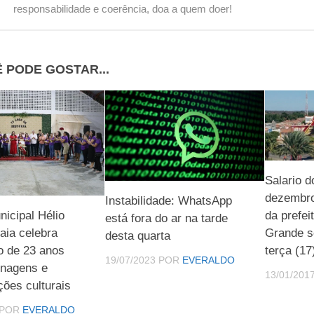
responsabilidade e coerência, doa a quem doer!
 PODE GOSTAR...
Salario 
dezembro
Instabilidade: WhatsApp
da prefei
icipal Hélio
está fora do ar na tarde
Grande s
aia celebra
desta quarta
terça (17
o de 23 anos
19/07/2023
POR
EVERALDO
nagens e
13/01/201
ções culturais
POR
EVERALDO