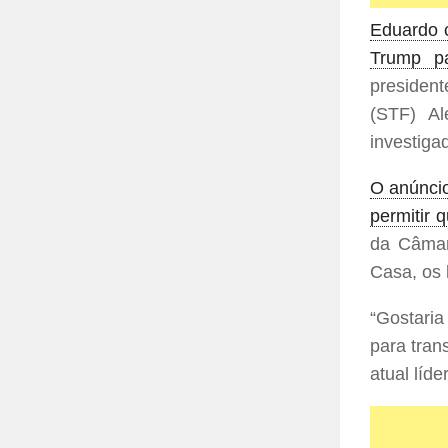
Eduardo 
Trump pa
president
(STF) A
investiga
O anúncio
permitir 
da Câmar
Casa, os 
“Gostaria
para tran
atual líd