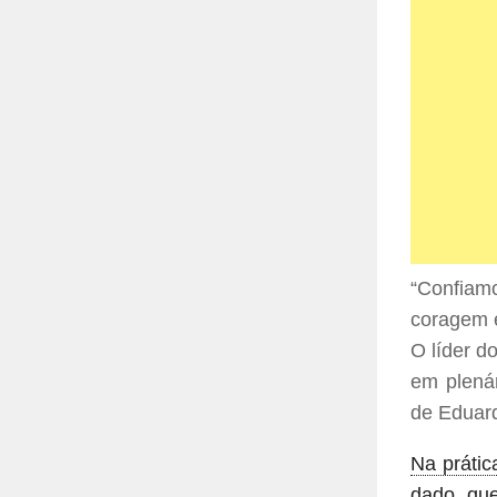
“Confiamo
coragem e
O líder d
em plená
de Eduard
Na prátic
dado que