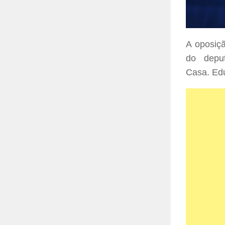
A oposiç
do depu
Casa. Ed