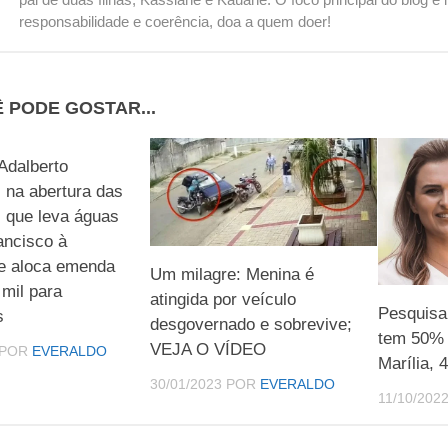
responsabilidade e coerência, doa a quem doer!
 PODE GOSTAR...
Adalberto
 na abertura das
 que leva águas
ancisco à
 e aloca emenda
Um milagre: Menina é
mil para
atingida por veículo
Pesquisa
s
desgovernado e sobrevive;
tem 50% n
VEJA O VÍDEO
POR
EVERALDO
Marília,
30/01/2023
POR
EVERALDO
11/10/202