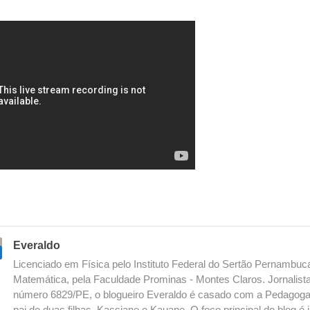
Everaldo
Licenciado em Física pelo Instituto Federal do Sertão Pernambu
Matemática, pela Faculdade Prominas - Montes Claros. Jornalista
número 6829/PE, o blogueiro Everaldo é casado com a Pedagoga
pai de duas filhas, Kassiane e Kauane. O foco principal do blog 