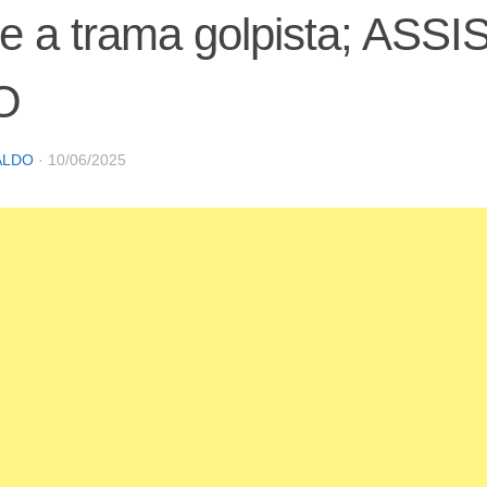
e a trama golpista; ASS
O
ALDO
·
10/06/2025