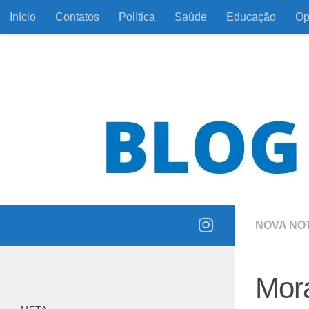
Início
Contatos
Política
Saúde
Educação
Op
Skip to content
Informação com responsabilidade e coerência
NOVA NOT
Mora