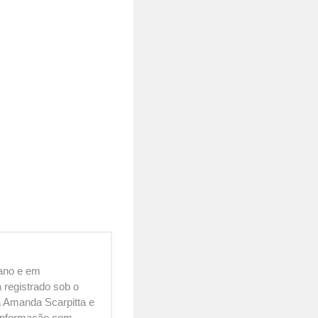
cano e em
 registrado sob o
 Amanda Scarpitta e
é informação com