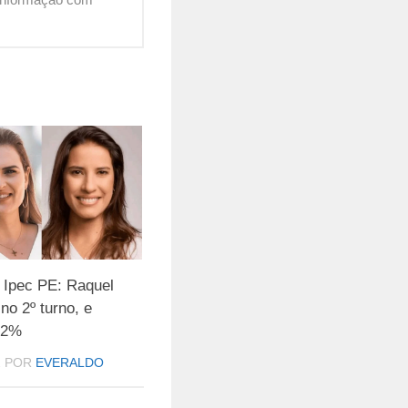
 Ipec PE: Raquel
o 2º turno, e
 42%
2
POR
EVERALDO