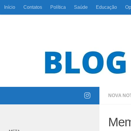
Início
Contatos
Política
Saúde
Educação
Op
Skip to content
Informação com responsabilidade e coerência
NOVA NOT
Mem