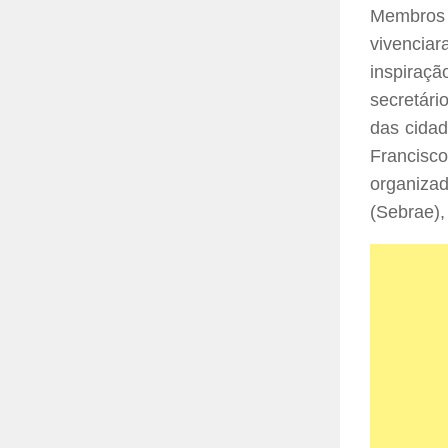
Membros
vivencia
inspiraç
secretári
das cidad
Francisco
organiza
(Sebrae),