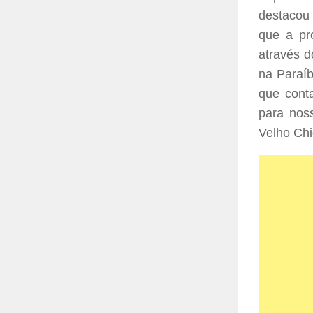
destacou 
que a pro
através d
na Paraíb
que cont
para noss
Velho Chi