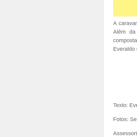
A caravan
Além da 
composta 
Everaldo
Texto: E
Fotos: S
Assessor