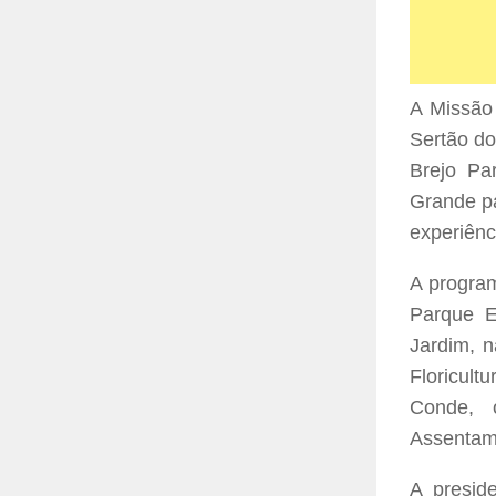
A Missão
Sertão do
Brejo Pa
Grande pa
experiênc
A program
Parque E
Jardim, 
Floricult
Conde, 
Assentam
A presid