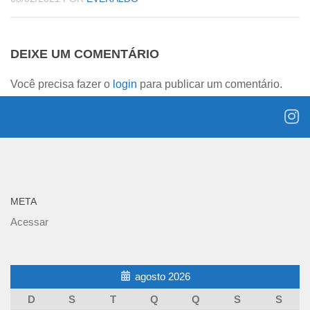
DEIXE UM COMENTÁRIO
Você precisa fazer o
login
para publicar um comentário.
META
Acessar
agosto 2026
D
S
T
Q
Q
S
S