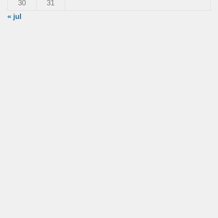
30
31
« jul