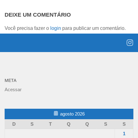
DEIXE UM COMENTÁRIO
Você precisa fazer o
login
para publicar um comentário.
META
Acessar
agosto 2026
D
S
T
Q
Q
S
S
1