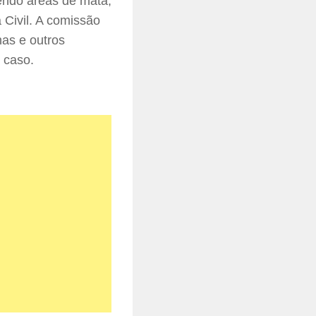
endo áreas de mata,
 Civil. A comissão
has e outros
 caso.