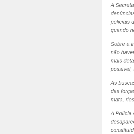
A Secreta
denúncia
policiais
quando n
Sobre a i
não haver
mais deta
possível,
As buscas
das força
mata, rio
A Polícia
desaparec
constituí