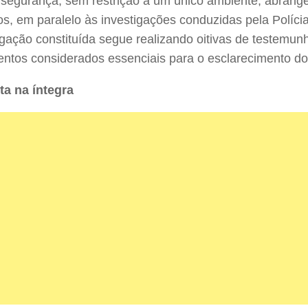
 segurança, sem restrição a um único ambiente, abrang
gos, em paralelo às investigações conduzidas pela Polícia
igação constituída segue realizando oitivas de testemun
ntos considerados essenciais para o esclarecimento do
ta na íntegra