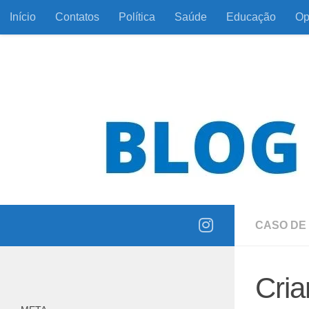
Início
Contatos
Política
Saúde
Educação
Op
Skip to content
Informação com responsabilidade e coerência
CASO DE 
Cri