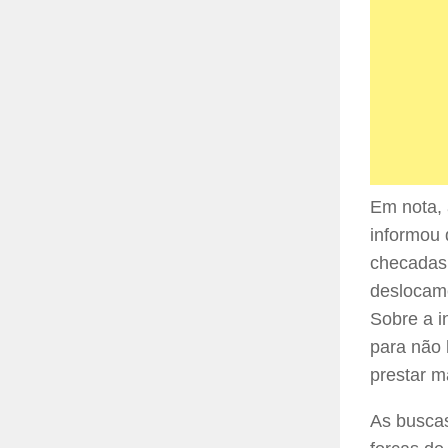
Em nota,
informou 
checadas,
deslocam
Sobre a i
para não 
prestar m
As buscas