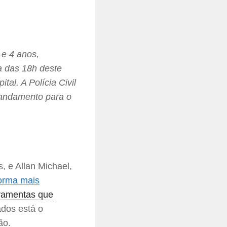
 e 4 anos,
a das 18h deste
tal. A Polícia Civil
m andamento para o
, e Allan Michael,
forma mais
ramentas que
ados está o
ão.