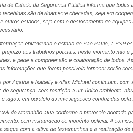
ria de Estado da Segurança Pública informa que todas 
s recebidas são devidamente checadas, seja em cooper
 de outros estados, seja com o deslocamento de equipe
ecessário.
nformação envolvendo o estado de São Paulo, a SSP es
 prejuízo aos trabalhos policiais, neste momento não é p
lhes, e pede a compreensão e colaboração de todos. As
 as informações que forem possíveis fornecer serão com
 por Ágatha e Isabelly e Allan Michael continuam, com 
s de segurança, sem restrição a um único ambiente, ab
s e lagos, em paralelo às investigações conduzidas pela P
 Civil do Maranhão atua conforme o protocolo adotado p
imento, com instauração de inquérito policial. A comiss
da segue com a oitiva de testemunhas e a realização de