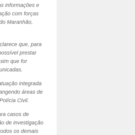
as informações e
ação com forças
s do Maranhão,
clarece que, para
ossível prestar
sim que for
unicadas.
atuação integrada
rangendo áreas de
olícia Civil.
ara casos de
ão de investigação
 todos os demais