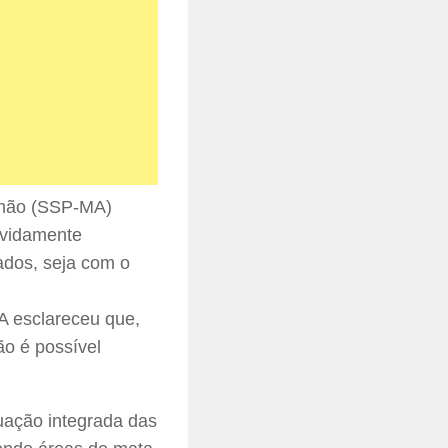
nhão (SSP-MA)
evidamente
ados, seja com o
A esclareceu que,
ão é possível
uação integrada das