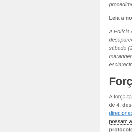
procedime
Leia a n
A Polícia
desaparec
sábado (2
maranhens
esclareci
Forç
A força-t
de 4,
des
direciona
possam aj
protocol