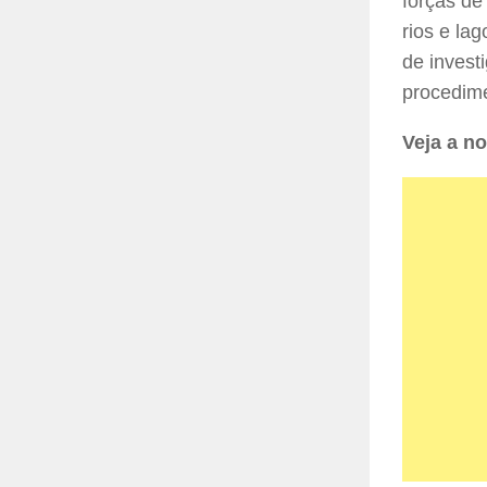
forças de
rios e la
de invest
procedime
Veja a no