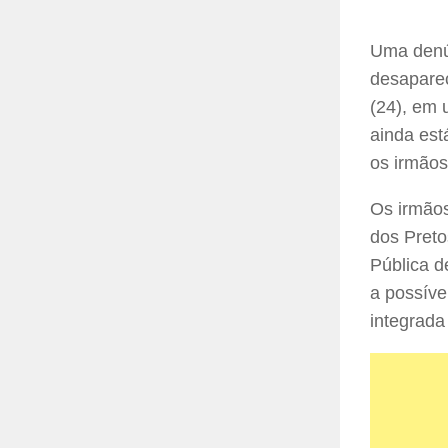
Uma denún
desaparec
(24), em 
ainda est
os irmãos
Os irmãos
dos Preto
Pública d
a possíve
integrada