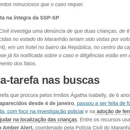
ntos minuciosos que o caso requer.
ota na íntegra da SSP-SP
 Civil investiga uma denúncia de que duas crianças, de 6
idas no estado do Maranhão teriam sido vistas por volt
4), em um hotel no bairro da República, no centro da capi
e já foi notificada sobre o caso e diligências estão e
mento dos fatos.
a-tarefa nas buscas
arefa que procura pelos irmãos Ágatha Isabelly, de 6 anos
aparecidos desde 4 de janeiro
,
passou a ser feita de 
da, com foco na investigação policial
e na
adoção de fer
udar na localização das crianças
. Entre os recursos us
o Amber Alert,
coordenado pela Polícia Civil do Maranh