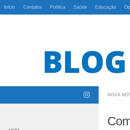
Início
Contatos
Política
Saúde
Educação
Op
Skip to content
Informação com responsabilidade e coerência
NOVA NOT
Com