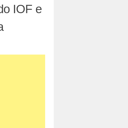
do IOF e
a