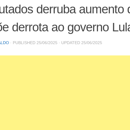
utados derruba aumento 
e derrota ao governo Lul
ALDO
· PUBLISHED
25/06/2025
· UPDATED
25/06/2025