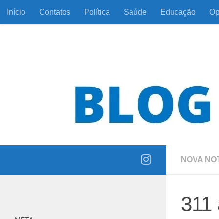
Início
Contatos
Política
Saúde
Educação
Op
Skip to content
Informação com responsabilidade e coerência
NOVA NOT
311 