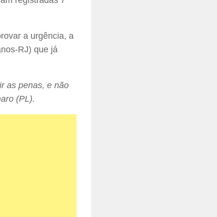
ram registradas 7
provar a urgência, a
anos-RJ) que já
ir as penas, e não
naro (PL).