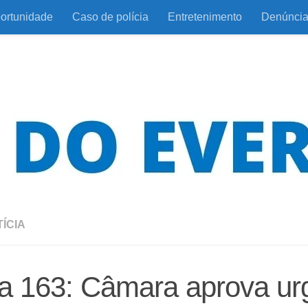
ortunidade
Caso de polícia
Entretenimento
Denúnci
ÍCIA
a 163: Câmara aprova ur