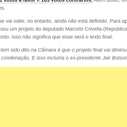
1 votos a favor
e
163 votos contrários.
Além disso, fo
es.
ue vai valer, no entanto, ainda não está definido. Para a
ou um projeto do deputado Marcelo Crivella (Republic
nto. Isso não significa que esse será o texto final.
tem sido dito na Câmara é que o projeto final vai diminu
 condenação. E isso incluiria o ex-presidente Jair Bolso