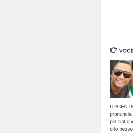
VOCÊ
URGENTE:
pronuncia
policial q
oito pesso