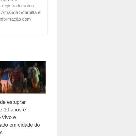
 registrado sob o
 Amanda Scarpitta e
é informação com
de estuprar
e 10 anos é
 vivo e
jado em cidade do
s