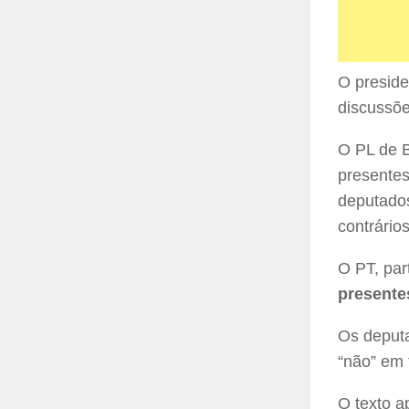
O preside
discussõe
O PL de 
presentes
deputados
contrários
O PT, par
presente
Os deput
“não” em 
O texto a