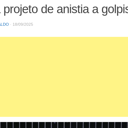
 projeto de anistia a golpi
ALDO
·
18/09/2025