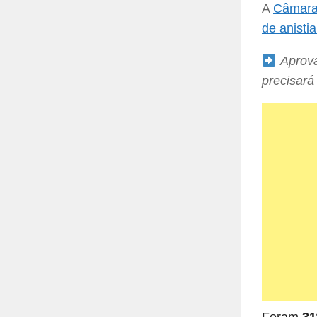
A
Câmara
de anisti
Aprova
precisará