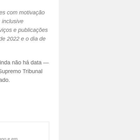
ões com motivação
 inclusive
viços e publicações
 de 2022 e o dia de
 ainda não há data —
 Supremo Tribunal
ado.
cano e em