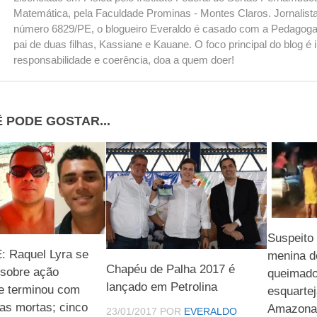
Matemática, pela Faculdade Prominas - Montes Claros. Jornalista
número 6829/PE, o blogueiro Everaldo é casado com a Pedagoga
pai de duas filhas, Kassiane e Kauane. O foco principal do blog 
responsabilidade e coerência, doa a quem doer!
 PODE GOSTAR...
Suspeito 
 Raquel Lyra se
menina d
Chapéu de Palha 2017 é
 sobre ação
queimado
lançado em Petrolina
ue terminou com
esquarte
as mortas; cinco
Amazona
23/01/2017
POR
EVERALDO