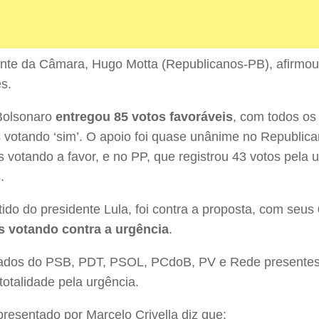
nte da Câmara, Hugo Motta (Republicanos-PB), afirmou
s.
Bolsonaro
entregou 85 votos favoráveis
, com todos os
 votando ‘sim’. O apoio foi quase unânime no Republic
 votando a favor, e no PP, que registrou 43 votos pela 
.
tido do presidente Lula, foi contra a proposta, com seus
s votando contra a urgência
.
ados do PSB, PDT, PSOL, PCdoB, PV e Rede presente
totalidade pela urgência.
presentado por Marcelo Crivella diz que: